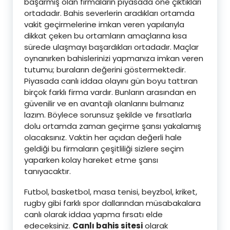
başarmış olan firmaların piyasada öne çıktıkları
ortadadır. Bahis severlerin aradıkları ortamda
vakit geçirmelerine imkan veren yapılarıyla
dikkat çeken bu ortamların amaçlarına kısa
sürede ulaşmayı başardıkları ortadadır. Maçlar
oynanırken bahislerinizi yapmanıza imkan veren
tutumu; buraların değerini göstermektedir.
Piyasada canlı iddaa olayını gün boyu tattıran
birçok farklı firma vardır. Bunların arasından en
güvenilir ve en avantajlı olanlarını bulmanız
lazım. Böylece sorunsuz şekilde ve fırsatlarla
dolu ortamda zaman geçirme şansı yakalamış
olacaksınız. Vaktin her açıdan değerli hale
geldiği bu firmaların çeşitliliği sizlere seçim
yaparken kolay hareket etme şansı
tanıyacaktır.
Futbol, basketbol, masa tenisi, beyzbol, kriket,
rugby gibi farklı spor dallarından müsabakalara
canlı olarak iddaa yapma fırsatı elde
edeceksiniz.
Canlı bahis sitesi
olarak