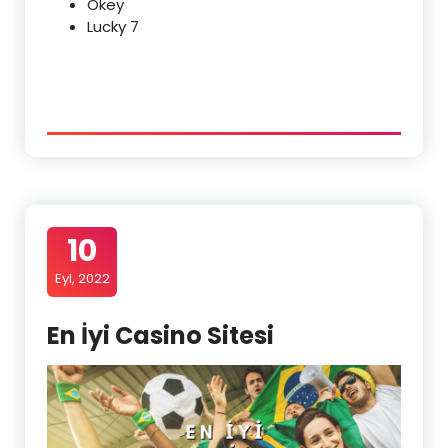
Okey
Lucky 7
10
Eyl, 2022
En İyi Casino Sitesi