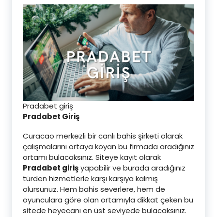
Pradabet giriş
Pradabet Giriş
Curacao merkezli bir canlı bahis şirketi olarak
çalışmalarını ortaya koyan bu firmada aradığınız
ortamı bulacaksınız. Siteye kayıt olarak
Pradabet giriş
yapabilir ve burada aradığınız
türden hizmetlerle karşı karşıya kalmış
olursunuz. Hem bahis severlere, hem de
oyunculara göre olan ortamıyla dikkat çeken bu
sitede heyecanı en üst seviyede bulacaksınız.