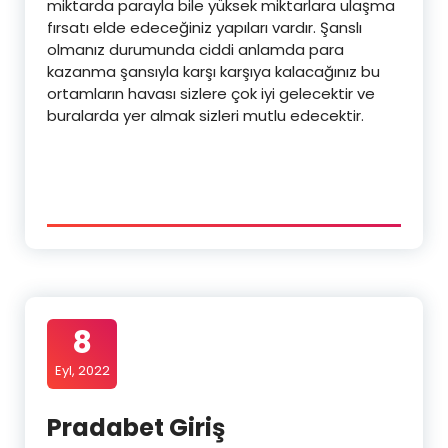
miktarda parayla bile yüksek miktarlara ulaşma
fırsatı elde edeceğiniz yapıları vardır. Şanslı
olmanız durumunda ciddi anlamda para
kazanma şansıyla karşı karşıya kalacağınız bu
ortamların havası sizlere çok iyi gelecektir ve
buralarda yer almak sizleri mutlu edecektir.
8
Eyl, 2022
Pradabet Giriş