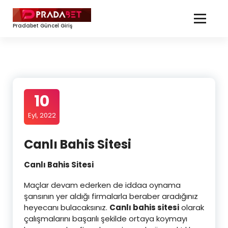
İçeriğe
geç
Pradabet Güncel Giriş
10
Eyl, 2022
Canlı Bahis Sitesi
Canlı Bahis Sitesi
Maçlar devam ederken de iddaa oynama
şansının yer aldığı firmalarla beraber aradığınız
heyecanı bulacaksınız.
Canlı bahis sitesi
olarak
çalışmalarını başarılı şekilde ortaya koymayı