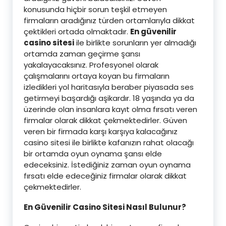
konusunda hiçbir sorun teşkil etmeyen
firmaların aradığınız türden ortamlarıyla dikkat
çektikleri ortada olmaktadır.
En güvenilir
casino sitesi
ile birlikte sorunların yer almadığı
ortamda zaman geçirme şansı
yakalayacaksınız. Profesyonel olarak
çalışmalarını ortaya koyan bu firmaların
izledikleri yol haritasıyla beraber piyasada ses
getirmeyi başardığı aşikardır. 18 yaşında ya da
üzerinde olan insanlara kayıt olma fırsatı veren
firmalar olarak dikkat çekmektedirler. Güven
veren bir firmada karşı karşıya kalacağınız
casino sitesi ile birlikte kafanızın rahat olacağı
bir ortamda oyun oynama şansı elde
edeceksiniz. İstediğiniz zaman oyun oynama
fırsatı elde edeceğiniz firmalar olarak dikkat
çekmektedirler.
En Güvenilir Casino Sitesi Nasıl Bulunur?