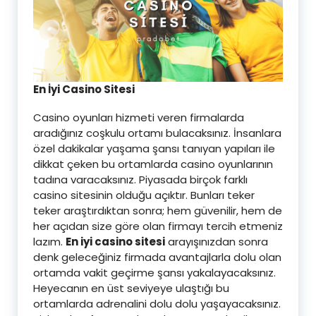
En İyi Casino Sitesi
Casino oyunları hizmeti veren firmalarda
aradığınız coşkulu ortamı bulacaksınız. İnsanlara
özel dakikalar yaşama şansı tanıyan yapıları ile
dikkat çeken bu ortamlarda casino oyunlarının
tadına varacaksınız. Piyasada birçok farklı
casino sitesinin olduğu açıktır. Bunları teker
teker araştırdıktan sonra; hem güvenilir, hem de
her açıdan size göre olan firmayı tercih etmeniz
lazım.
En iyi casino sitesi
arayışınızdan sonra
denk geleceğiniz firmada avantajlarla dolu olan
ortamda vakit geçirme şansı yakalayacaksınız.
Heyecanın en üst seviyeye ulaştığı bu
ortamlarda adrenalini dolu dolu yaşayacaksınız.