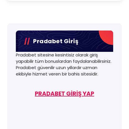
Pradabet Giriş
Pradabet sitesine kesintisiz olarak giriş
yapabilir tüm bonuslardan faydalanabilirsiniz.
Pradabet güvenilir uzun yıllardır uzman
ekibiyle hizmet veren bir bahis sitesidir.
PRADABET GİRİŞ YAP