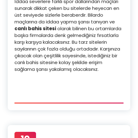
İddaa severlere farklı spor dallarından maçları
sunarak dikkat çeken bu sitelerde heyecan en
üst seviyede sizlerle beraberdir. Bilardo
maçlarına da iddaa yapma şansı tanıyan ve
canlı bahis sitesi
olarak bilinen bu ortamlarda
başka firmalarda denk gelmediğiniz fırsatlarla
karşı karşıya kalacaksınız. Bu tarz sitelerin
sayılarının çok fazla olduğu ortadadır. Karşınıza
çıkacak olan çeşitlilik sayesinde, istediğiniz bir
canlı bahis sitesine kolay şekilde erişim
sağlama şansı yakalamış olacaksınız.