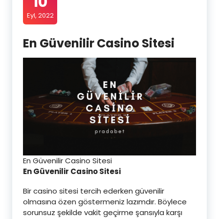
10
Eyl, 2022
En Güvenilir Casino Sitesi
En Güvenilir Casino Sitesi
En Güvenilir Casino Sitesi
Bir casino sitesi tercih ederken güvenilir
olmasına özen göstermeniz lazımdır. Böylece
sorunsuz şekilde vakit geçirme şansıyla karşı