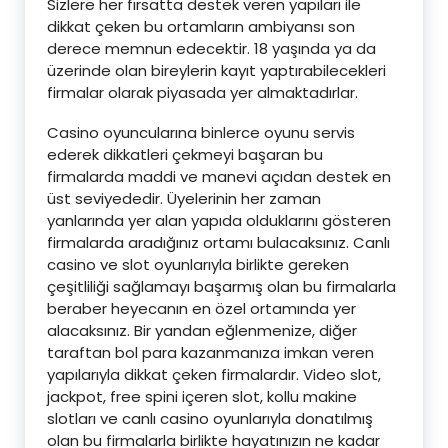
Sizlere her fırsatta destek veren yapıları ile
dikkat çeken bu ortamların ambiyansı son
derece memnun edecektir. 18 yaşında ya da
üzerinde olan bireylerin kayıt yaptırabilecekleri
firmalar olarak piyasada yer almaktadırlar.
Casino oyuncularına binlerce oyunu servis
ederek dikkatleri çekmeyi başaran bu
firmalarda maddi ve manevi açıdan destek en
üst seviyededir. Üyelerinin her zaman
yanlarında yer alan yapıda olduklarını gösteren
firmalarda aradığınız ortamı bulacaksınız. Canlı
casino ve slot oyunlarıyla birlikte gereken
çeşitliliği sağlamayı başarmış olan bu firmalarla
beraber heyecanın en özel ortamında yer
alacaksınız. Bir yandan eğlenmenize, diğer
taraftan bol para kazanmanıza imkan veren
yapılarıyla dikkat çeken firmalardır. Video slot,
jackpot, free spini içeren slot, kollu makine
slotları ve canlı casino oyunlarıyla donatılmış
olan bu firmalarla birlikte hayatınızın ne kadar