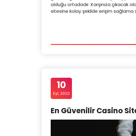
olduğu ortadadır. Karşınıza çıkacak olan
sitesine kolay şekilde erişim sağlama 
10
Eyl, 2022
En Güvenilir Casino Sit