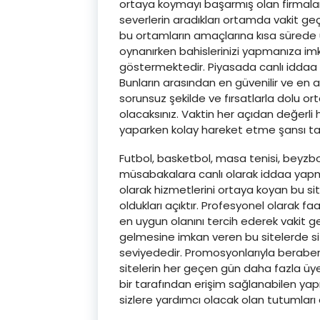
ortaya koymayı başarmış olan firmaları
severlerin aradıkları ortamda vakit ge
bu ortamların amaçlarına kısa sürede 
oynanırken bahislerinizi yapmanıza im
göstermektedir. Piyasada canlı iddaa ol
Bunların arasından en güvenilir ve en a
sorunsuz şekilde ve fırsatlarla dolu
olacaksınız. Vaktin her açıdan değerli ha
yaparken kolay hareket etme şansı tan
Futbol, basketbol, masa tenisi, beyzbol,
müsabakalara canlı olarak iddaa yapm
olarak hizmetlerini ortaya koyan bu si
oldukları açıktır. Profesyonel olarak fa
en uygun olanını tercih ederek vakit g
gelmesine imkan veren bu sitelerde si
seviyededir. Promosyonlarıyla beraber 
sitelerin her geçen gün daha fazla üy
bir tarafından erişim sağlanabilen yapıl
sizlere yardımcı olacak olan tutumları