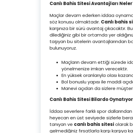
Canlı Bahis Sitesi Avantajları Neler
Maçlar devam ederken iddaa oynama şa
söz konusu olmaktadır.
Canlı bahis si
karşınıza bir sürü avantaj çıkacaktır.
dilediğiniz gibi bir ortamda yer aldığı
taşıyan bu sitelerin avantajlarından ba
bulunuyoruz.
Maçların devam ettiği sürede id
yönelmenize imkan verecektir.
En yüksek oranlarıyla olası kazanc
Bol bonuslu yapısı ile maddi açı
Manevi açıdan da sizlere müşteri
Canlı Bahis Sitesi Bilardo Oynatıyo
İddaa severlere farklı spor dallarında
heyecan en üst seviyede sizlerle bera
tanıyan ve
canlı bahis sitesi
olarak b
gelmediğiniz fırsatlarla karşı karşıya ka