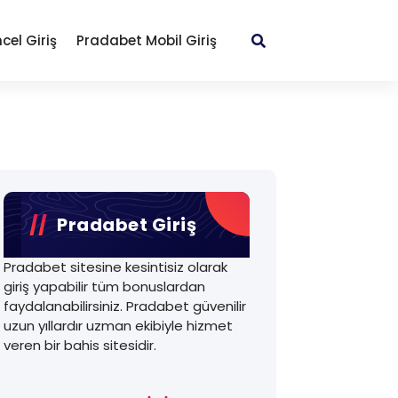
el Giriş
Pradabet Mobil Giriş
Pradabet Giriş
Pradabet sitesine kesintisiz olarak
giriş yapabilir tüm bonuslardan
faydalanabilirsiniz. Pradabet güvenilir
uzun yıllardır uzman ekibiyle hizmet
veren bir bahis sitesidir.