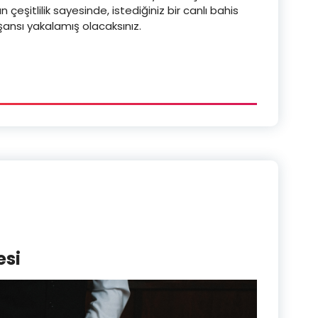
 çeşitlilik sayesinde, istediğiniz bir canlı bahis
şansı yakalamış olacaksınız.
esi