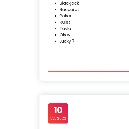
Blackjack
Baccarat
Poker
Rulet
Tavla
Okey
Lucky 7
10
Eyl, 2022