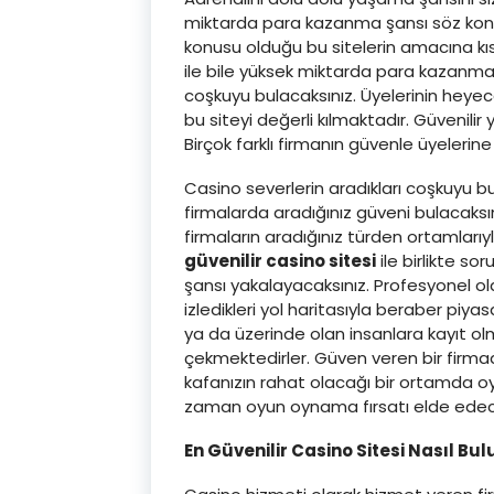
miktarda para kazanma şansı söz konu
konusu olduğu bu sitelerin amacına kıs
ile bile yüksek miktarda para kazanma ş
coşkuyu bulacaksınız. Üyelerinin heyec
bu siteyi değerli kılmaktadır. Güvenilir y
Birçok farklı firmanın güvenle üyelerin
Casino severlerin aradıkları coşkuyu bu
firmalarda aradığınız güveni bulacaks
firmaların aradığınız türden ortamlarıy
güvenilir casino sitesi
ile birlikte s
şansı yakalayacaksınız. Profesyonel ol
izledikleri yol haritasıyla beraber piy
ya da üzerinde olan insanlara kayıt olm
çekmektedirler. Güven veren bir firmada 
kafanızın rahat olacağı bir ortamda o
zaman oyun oynama fırsatı elde edeceğ
En Güvenilir Casino Sitesi Nasıl Bu