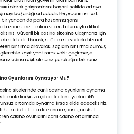
malar arasından güvenilir olanı bulmanız
itesi
olarak çalışmalarını başarılı şekilde ortaya
aşmayı başardığı ortadadır. Heyecanın en üst
e bir yandan da para kazanma şansı
ra kazanmanıza imkan veren tutumuyla dikkat
ksınız. Güvenli bir casino sitesine ulaşmanız için
kmektedir. Lisanslı, sağlam serverlarla hizmet
veren bir firma arayarak, sağlam bir firma bulmuş
gilerinizle kayıt yaptırarak vakit geçirmeye
lmeniz adına reşit olmanız gerektiğini bilmeniz
sino Oyunlarını Oynatıyor Mu?
casino sitelerinde canlı casino oyunlarını oynama
temi ile karşınıza çıkacak olan oyunları;
en
runsuz ortamda oynama fırsatı elde edeceksiniz.
i, hem de bol para kazanma şansı içerisinde
ren casino oyunlarını canlı casino ortamında
: