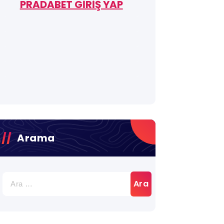
PRADABET GİRİŞ YAP
Arama
Arama: