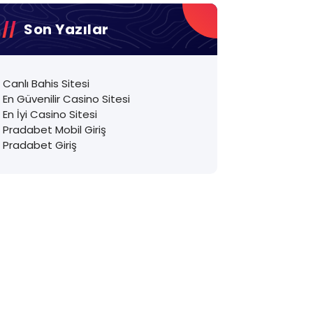
Son Yazılar
Canlı Bahis Sitesi
En Güvenilir Casino Sitesi
En İyi Casino Sitesi
Pradabet Mobil Giriş
Pradabet Giriş