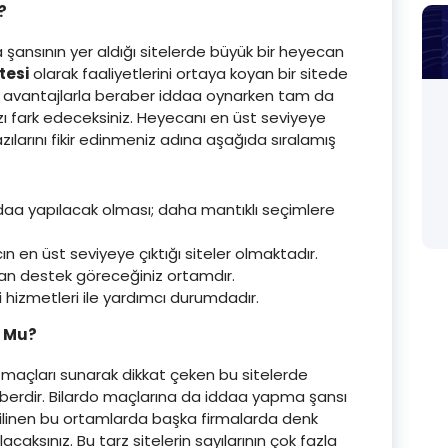
?
nsının yer aldığı sitelerde büyük bir heyecan
tesi
olarak faaliyetlerini ortaya koyan bir sitede
 Bu avantajlarla beraber iddaa oynarken tam da
nızı fark edeceksiniz. Heyecanı en üst seviyeye
zılarını fikir edinmeniz adına aşağıda sıralamış
daa yapılacak olması; daha mantıklı seçimlere
ın en üst seviyeye çıktığı siteler olmaktadır.
dan destek göreceğiniz ortamdır.
 hizmetleri ile yardımcı durumdadır.
r Mu?
n maçları sunarak dikkat çeken bu sitelerde
berdir. Bilardo maçlarına da iddaa yapma şansı
ilinen bu ortamlarda başka firmalarda denk
lacaksınız. Bu tarz sitelerin sayılarının çok fazla