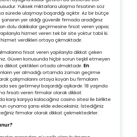
sudur. Yüksek miktarlara ulaşma fırsatının söz
a sürede ulaşmayı başardığı açıktır. Az bir bütçe
ansının yer aldığı güvenilir firmada aradığınız
an dolu dakikalar geçirmesine fırsat veren yapısı;
apılarıyla hizmet veren tek bir site yoktur tabii ki.
e hizmet verdikleri ortaya çıkmaktadır.
lmalarına fırsat veren yapılarıyla dikkat çeken
ınız. Güven konusunda hiçbir sorun teşkil etmeyen
la dikkat çektikleri ortada olmaktadır.
En
orunların yer almadığı ortamda zaman geçirme
arak çalışmalarını ortaya koyan bu firmaların
asada ses getirmeyi başardığı aşikardır. 18 yaşında
a fırsatı veren firmalar olarak dikkat
karşı karşıya kalacağınız casino sitesi ile birlikte
yun oynama şansı elde edeceksiniz. İstediğiniz
iniz firmalar olarak dikkat çekmektedirler.
lunur?